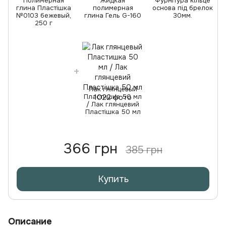
Полимерная
Жидкая
Фурнітура кільце
глина Пластішка
полимерная
основа під брелок
№0103 бежевый,
глина Гель G-160
30мм.
250 г
Лак глянцевый
Пластишка 50 мл
/ Лак глянцевий
Пластішка 50 мл
366 грн
385 грн
Купить
Описание