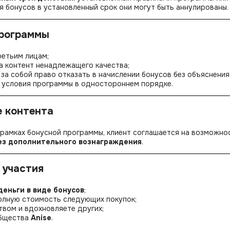
я бонусов в установленный срок они могут быть аннулированы.
программы
ретьим лицам;
а контент ненадлежащего качества;
за собой право отказать в начислении бонусов без объяснения
ь условия программы в одностороннем порядке.
е контента
 рамках бонусной программы, клиент соглашается на возможно
ез дополнительного вознаграждения
.
 участия
деньги в виде бонусов
;
полную стоимость следующих покупок;
твом и вдохновляете других;
общества
Anise
.