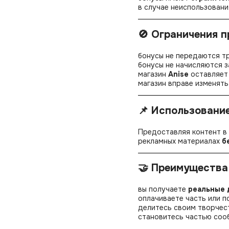
в случае неиспользовани
🚫 Ограничения 
бонусы не передаются т
бонусы не начисляются з
магазин
Anise
оставляет 
магазин вправе изменят
📌 Использовани
Предоставляя контент в
рекламных материалах
б
🤝 Преимущества
вы получаете
реальные 
оплачиваете часть или 
делитесь своим творчес
становитесь частью со