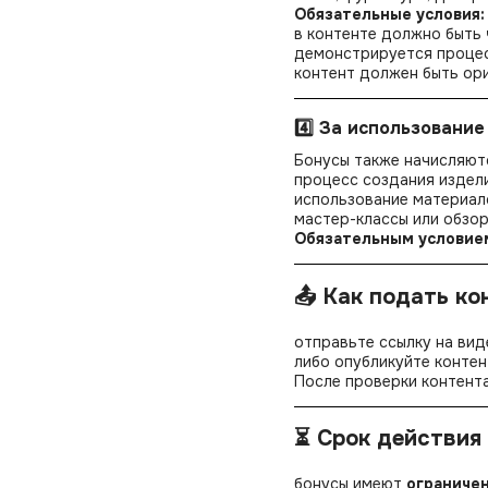
Обязательные условия:
в контенте должно быть
демонстрируется процес
контент должен быть ори
4️⃣ За использовани
Бонусы также начисляют
процесс создания издели
использование материа
мастер-классы или обзор
Обязательным условие
📤 Как подать ко
отправьте ссылку на ви
либо опубликуйте контен
После проверки контента
⏳ Срок действия
бонусы имеют
ограниче