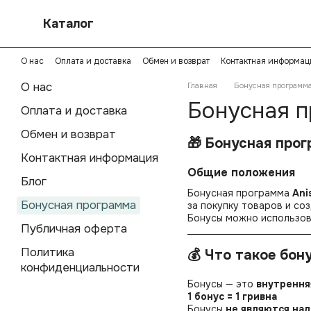
Перейти к основному контенту
Каталог
О нас
Оплата и доставка
Обмен и возврат
Контактная информац
Политика конфиденциальности
О нас
Главная
Бонусная программ
Бонусная п
Оплата и доставка
Обмен и возврат
🎁 Бонусная прог
Контактная информация
Общие положения
Блог
Бонусная программа
Ani
Бонусная программа
за покупку товаров и со
Бонусы можно использов
Публичная оферта
Политика
💰 Что такое бон
конфиденциальности
Бонусы — это
внутрення
1 бонус = 1 гривна
Бонусы
не являются на