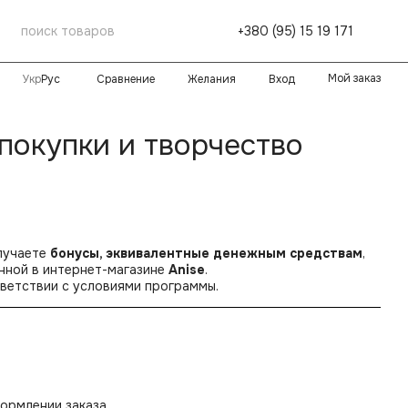
+380 (95) 15 19 171
Мой заказ
Сравнение
Желания
Вход
Укр
Рус
покупки и творчество
олучаете
бонусы, эквивалентные денежным средствам
,
нной в интернет-магазине
Anise
.
ветствии с условиями программы.
формлении заказа