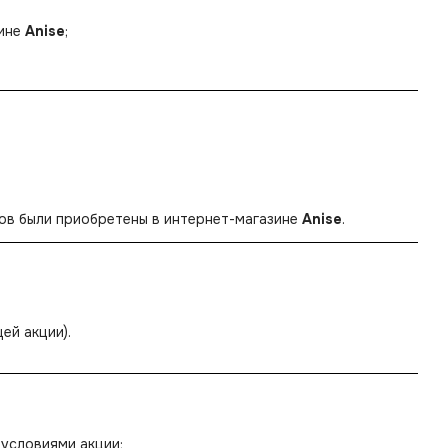
зине
Anise
;
лов были приобретены в интернет-магазине
Anise
.
ей акции).
 условиями акции;