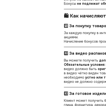
Бонусы
не подлежат об
🛍 Как начисляю
1️⃣ За покупку товар
За каждую покупку в ин
акциями.
Начисление бонусов про
2️⃣ За видео распако
Вы можете получить
доп
Обязательные условия:
видео должно быть
ори
в видео чётко виден тов
необходимо
устно или 
видео не должно содерж
3️⃣ За готовое издел
Клиент может получить б
глина, фурнитура, декора