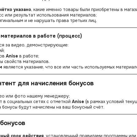
чётко указано
, какие именно товары были приобретены в мага
с или результат использования материалов;
гинальным и не нарушать права третьих лиц.
е материалов в работе (процесс)
ся за видео, демонстрирующие:
й;
лов
Anise
в работе;
ы свойств материалов.
м
является указание, что все или часть используемых материа
нтент для начисления бонусов
део или фото нашему менеджеру;
т в социальных сетях с отметкой
Anise
(в рамках условий текущ
 бонусы будут начислены на ваш бонусный счёт.
 бонусов
нный срок действия
, установленный правилами программы или