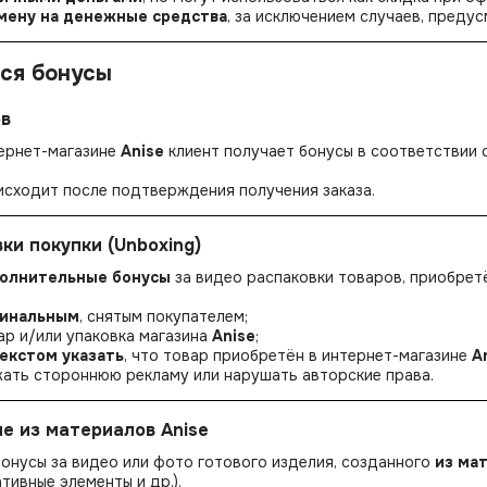
мену на денежные средства
, за исключением случаев, пред
тся бонусы
ов
тернет-магазине
Anise
клиент получает бонусы в соответствии
исходит после подтверждения получения заказа.
вки покупки (Unboxing)
олнительные бонусы
за видео распаковки товаров, приобрет
гинальным
, снятым покупателем;
ар и/или упаковка магазина
Anise
;
текстом указать
, что товар приобретён в интернет-магазине
A
ать стороннюю рекламу или нарушать авторские права.
ие из материалов Anise
онусы за видео или фото готового изделия, созданного
из ма
тивные элементы и др.).