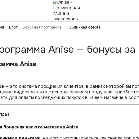
ия
Блог
Бонусная программа
Публичная оферта
а
рограмма Anise — бонусы за 
рамма Anise
se
— это система поощрения клиентов, в рамках которой вы п
здание видеоконтента с использованием продукции, приобретё
ать для оплаты последующих покупок в нашем магазине в соот
усы
я бонусная валюта магазина Anise
личными деньгами
, но могут использоваться как скидка при о