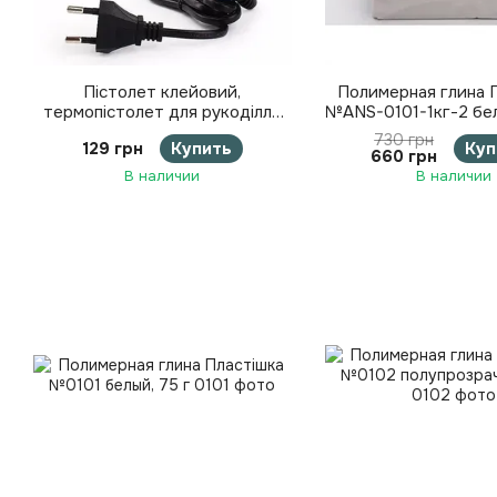
Пістолет клейовий,
Полимерная глина 
термопістолет для рукоділля
№ANS-0101-1кг-2 бел
під стрижні 7 мм 20 Вт.
730 грн
129 грн
Купить
Куп
Термопістолет 7 мм 20 Вт
660 грн
В наличии
В наличии