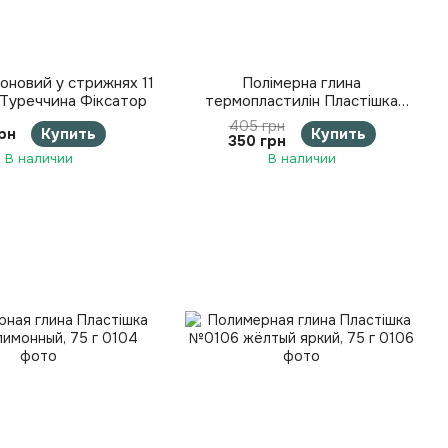
коновий у стрижнях 11
Полімерна глина
 Туреччина Фіксатор
термопластилін Пластішка
Набір 24 кольори Пластика
405 грн
грн
Купить
Купить
Набір 24 кольори
350 грн
В наличии
В наличии