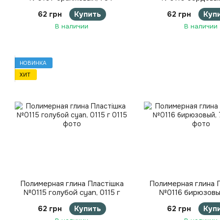
62 грн
Купить
62 грн
Куп
В наличии
В наличии
НОВИНКА
ХИТ
Полимерная глина Пластішка
Полимерная глина 
№0115 голубой cyan, 0115 г
№0116 бирюзовый
62 грн
Купить
62 грн
Куп