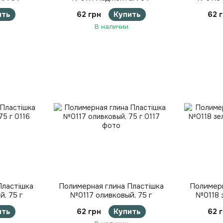
ить
62 грн
Купить
62 
В наличии
Пластішка
Полимерная глина Пластішка
Полимерн
, 75 г
№0117 оливковый, 75 г
№0118 з
ить
62 грн
Купить
62 