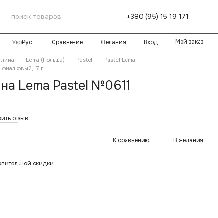
+380 (95) 15 19 171
Мой заказ
Сравнение
Желания
Вход
Укр
Рус
глина
Lema (Польша)
Pastel
Pastel Lema
 фиалковый, 17 г
на Lema Pastel №0611
вить отзыв
К сравнению
В желания
опительной скидки