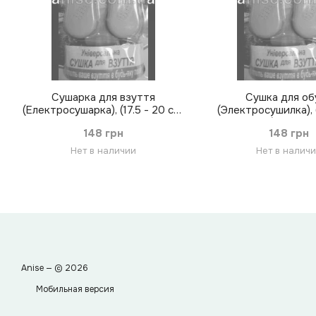
Сушарка для взуття
Сушка для об
(Електросушарка), (17.5 - 20 см)
(Электросушилка), (
рожевий
см.) розови
148 грн
148 грн
Нет в наличии
Нет в налич
Anise — © 2026
Мобильная версия