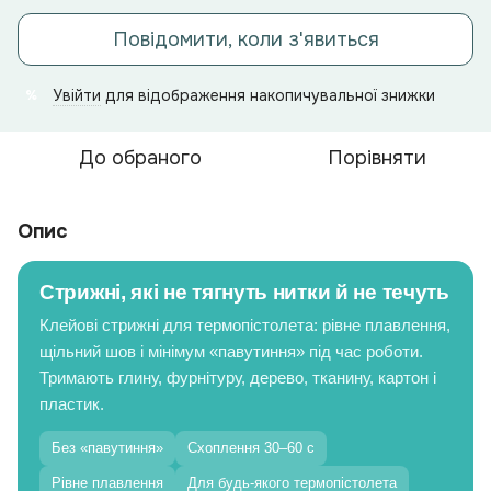
Повідомити, коли з'явиться
Увійти
для відображення накопичувальної знижки
%
До обраного
Порівняти
Опис
Стрижні, які не тягнуть нитки й не течуть
Клейові стрижні для термопістолета: рівне плавлення,
щільний шов і мінімум «павутиння» під час роботи.
Тримають глину, фурнітуру, дерево, тканину, картон і
пластик.
Без «павутиння»
Схоплення 30–60 с
Рівне плавлення
Для будь-якого термопістолета