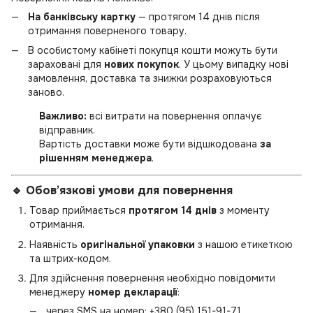
На банківську картку
— протягом 14 днів після
отримання поверненого товару.
В особистому кабінеті покупця кошти можуть бути
зараховані для
нових покупок
. У цьому випадку нові
замовлення, доставка та знижки розраховуються
заново.
Важливо:
всі витрати на повернення оплачує
відправник.
Вартість доставки може бути відшкодована
за
рішенням менеджера
.
🔹 Обов’язкові умови для повернення
Товар приймається
протягом 14 днів
з моменту
отримання.
Наявність
оригінальної упаковки
з нашою етикеткою
та штрих-кодом.
Для здійснення повернення необхідно повідомити
менеджеру
номер декларації
:
через SMS на номер:
+380 (95) 151-91-71