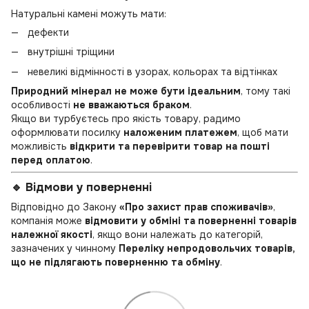
Натуральні камені можуть мати:
дефекти
внутрішні тріщини
невеликі відмінності в узорах, кольорах та відтінках
Природний мінерал не може бути ідеальним
, тому такі
особливості
не вважаються браком
.
Якщо ви турбуєтесь про якість товару, радимо
оформлювати посилку
наложеним платежем
, щоб мати
можливість
відкрити та перевірити товар на пошті
перед оплатою
.
🔹 Відмови у поверненні
Відповідно до Закону
«Про захист прав споживачів»
,
компанія може
відмовити у обміні та поверненні товарів
належної якості
, якщо вони належать до категорій,
зазначених у чинному
Переліку непродовольчих товарів,
що не підлягають поверненню та обміну
.