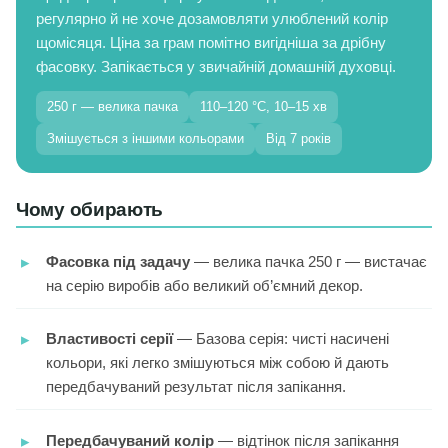
регулярно й не хоче дозамовляти улюблений колір
щомісяця. Ціна за грам помітно вигідніша за дрібну
фасовку. Запікається у звичайній домашній духовці.
250 г — велика пачка
110–120 °C, 10–15 хв
Змішується з іншими кольорами
Від 7 років
Чому обирають
Фасовка під задачу
— велика пачка 250 г — вистачає
на серію виробів або великий об’ємний декор.
Властивості серії
— Базова серія: чисті насичені
кольори, які легко змішуються між собою й дають
передбачуваний результат після запікання.
Передбачуваний колір
— відтінок після запікання