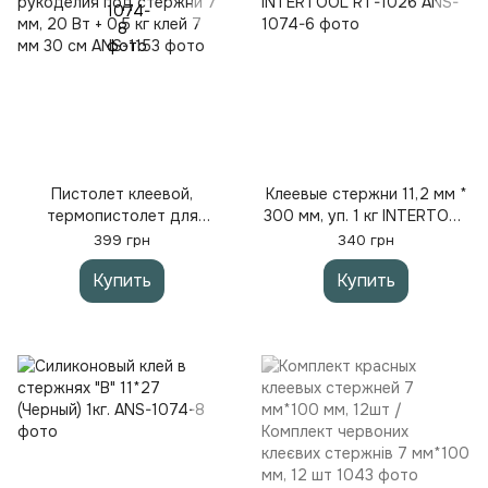
Пистолет клеевой,
Клеевые стержни 11,2 мм *
термопистолет для
300 мм, уп. 1 кг INTERTOOL
рукоделия под стержни 7
RT-1026
399 грн
340 грн
мм, 20 Вт + 0,5 кг клей 7
Купить
Купить
мм 30 см