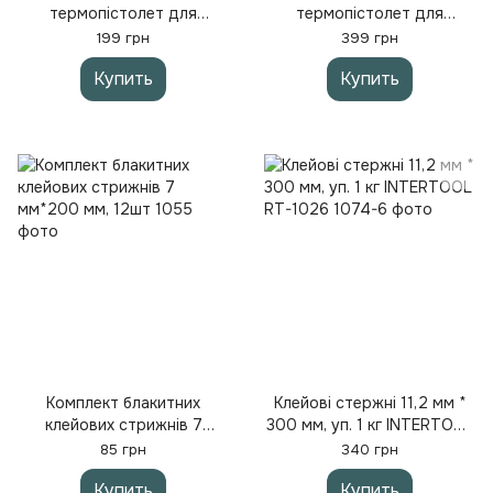
термопістолет для
термопістолет для
рукоділля під стрижні 7
рукоділля під стрижні 7
199 грн
399 грн
мм, 20 W. RT-1101 Гарантія
мм, 20 Вт + 0,5 кг клей 7
Купить
Купить
якості
мм 30 см
Комплект блакитних
Клейові стержні 11,2 мм *
клейових стрижнів 7
300 мм, уп. 1 кг INTERTOOL
мм*200 мм, 12шт
RT-1026
85 грн
340 грн
Купить
Купить